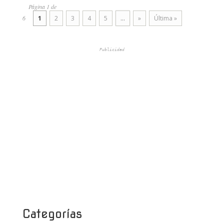
Página 1 de
6
1
2
3
4
5
...
»
Última »
Publicidad
Categorías