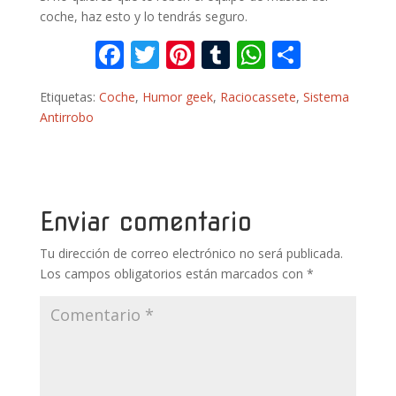
coche, haz esto y lo tendrás seguro.
F
T
Pi
T
W
C
ac
w
nt
u
h
o
Etiquetas:
Coche
,
Humor geek
,
Raciocassete
,
Sistema
e
itt
er
m
at
m
Antirrobo
b
er
e
bl
s
p
o
st
r
A
ar
o
p
ti
k
p
r
Enviar comentario
Tu dirección de correo electrónico no será publicada.
Los campos obligatorios están marcados con
*