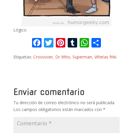
Lógico.
F
T
Pi
T
W
C
ac
w
nt
u
h
o
Etiquetas:
Crossover
,
Dr Who
,
Superman
,
Viñetas friki
e
itt
er
m
at
m
b
er
e
bl
s
p
o
st
r
A
ar
o
p
ti
Enviar comentario
k
p
r
Tu dirección de correo electrónico no será publicada.
Los campos obligatorios están marcados con
*