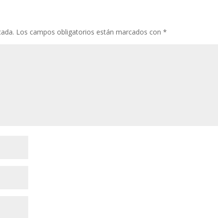
o
p
ti
k
p
r
cada.
Los campos obligatorios están marcados con
*