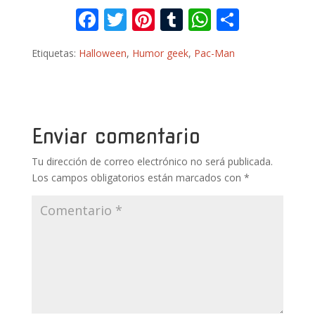
F
T
Pi
T
W
C
ac
w
nt
u
h
o
Etiquetas:
Halloween
,
Humor geek
,
Pac-Man
e
itt
er
m
at
m
b
er
e
bl
s
p
o
st
r
A
ar
o
p
ti
Enviar comentario
k
p
r
Tu dirección de correo electrónico no será publicada.
Los campos obligatorios están marcados con
*