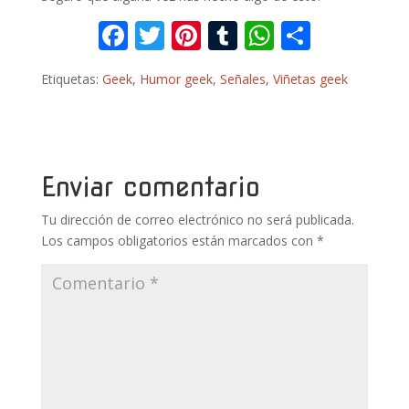
F
T
Pi
T
W
C
ac
w
nt
u
h
o
Etiquetas:
Geek
,
Humor geek
,
Señales
,
Viñetas geek
e
itt
er
m
at
m
b
er
e
bl
s
p
o
st
r
A
ar
o
p
ti
Enviar comentario
k
p
r
Tu dirección de correo electrónico no será publicada.
Los campos obligatorios están marcados con
*