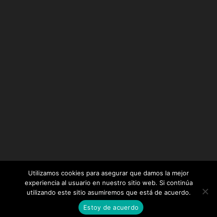
Utilizamos cookies para asegurar que damos la mejor
experiencia al usuario en nuestro sitio web. Si continúa
utilizando este sitio asumiremos que está de acuerdo.
Diseñado por
Elegant Themes
| Desarrollado por
Estoy de acuerdo
WordPress