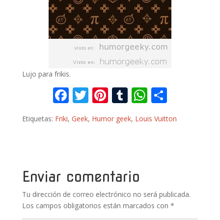
Lujo para frikis.
F
T
Pi
T
W
C
ac
w
nt
u
h
o
Etiquetas:
Friki
,
Geek
,
Humor geek
,
Louis Vuitton
e
itt
er
m
at
m
b
er
e
bl
s
p
o
st
r
A
ar
o
p
ti
Enviar comentario
k
p
r
Tu dirección de correo electrónico no será publicada.
Los campos obligatorios están marcados con
*