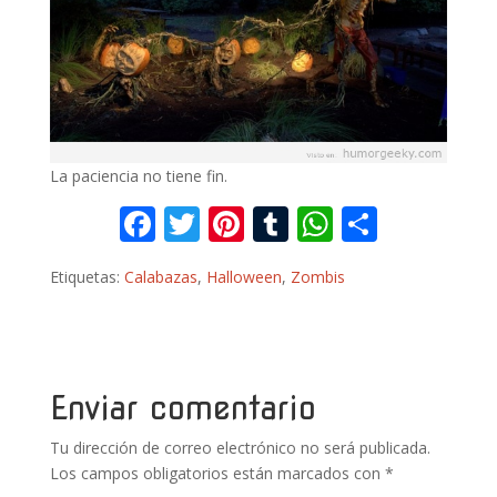
La paciencia no tiene fin.
F
T
Pi
T
W
C
ac
w
nt
u
h
o
Etiquetas:
Calabazas
,
Halloween
,
Zombis
e
itt
er
m
at
m
b
er
e
bl
s
p
o
st
r
A
ar
o
p
ti
Enviar comentario
k
p
r
Tu dirección de correo electrónico no será publicada.
Los campos obligatorios están marcados con
*