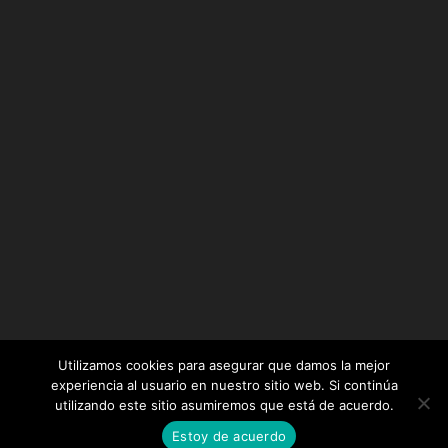
Utilizamos cookies para asegurar que damos la mejor
experiencia al usuario en nuestro sitio web. Si continúa
utilizando este sitio asumiremos que está de acuerdo.
Diseñado por
Elegant Themes
| Desarrollado por
Estoy de acuerdo
WordPress