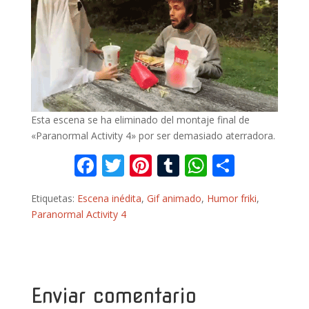
Esta escena se ha eliminado del montaje final de
«Paranormal Activity 4» por ser demasiado aterradora.
F
T
Pi
T
W
C
ac
w
nt
u
h
o
Etiquetas:
Escena inédita
,
Gif animado
,
Humor friki
,
e
itt
er
m
at
m
Paranormal Activity 4
b
er
e
bl
s
p
o
st
r
A
ar
o
p
ti
k
p
r
Enviar comentario