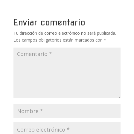
b
er
e
bl
s
p
o
st
r
A
ar
o
p
ti
Enviar comentario
k
p
r
Tu dirección de correo electrónico no será publicada.
Los campos obligatorios están marcados con
*