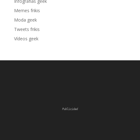
Infografías geek
Memes frikis
Moda geek
Tweets frikis
Vídeos geek
Publicidad