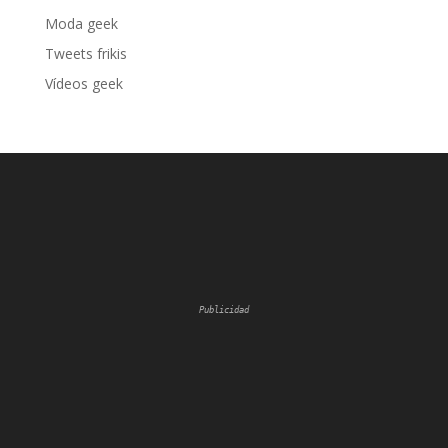
Moda geek
Tweets frikis
Vídeos geek
Publicidad