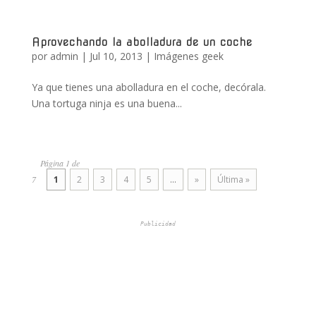
Aprovechando la abolladura de un coche
por
admin
|
Jul 10, 2013
|
Imágenes geek
Ya que tienes una abolladura en el coche, decórala.
Una tortuga ninja es una buena...
Página 1 de
7
1
2
3
4
5
...
»
Última »
Publicidad