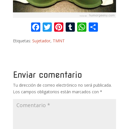
F
T
Pi
T
W
C
ac
w
nt
u
h
o
Etiquetas:
Sujetador
,
TMNT
e
itt
er
m
at
m
b
er
e
bl
s
p
o
st
r
A
ar
o
p
ti
Enviar comentario
k
p
r
Tu dirección de correo electrónico no será publicada.
Los campos obligatorios están marcados con
*