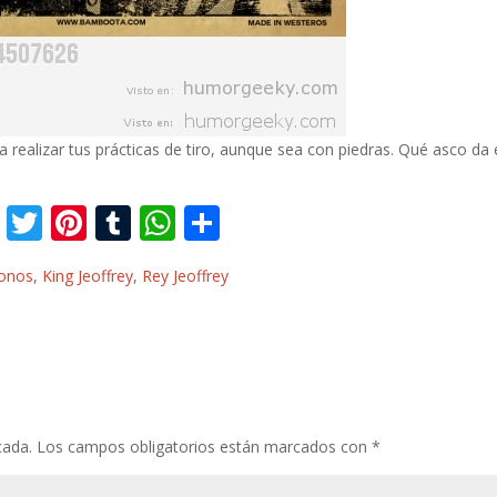
realizar tus prácticas de tiro, aunque sea con piedras. Qué asco da 
F
T
Pi
T
W
C
ac
w
nt
u
h
o
ronos
,
King Jeoffrey
,
Rey Jeoffrey
e
itt
er
m
at
m
b
er
e
bl
s
p
o
st
r
A
ar
o
p
ti
k
p
r
cada.
Los campos obligatorios están marcados con
*