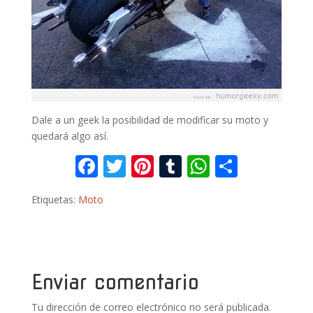
Dale a un geek la posibilidad de modificar su moto y
quedará algo así.
F
T
Pi
T
W
C
ac
w
nt
u
h
o
Etiquetas:
Moto
e
itt
er
m
at
m
b
er
e
bl
s
p
o
st
r
A
ar
o
p
ti
Enviar comentario
k
p
r
Tu dirección de correo electrónico no será publicada.