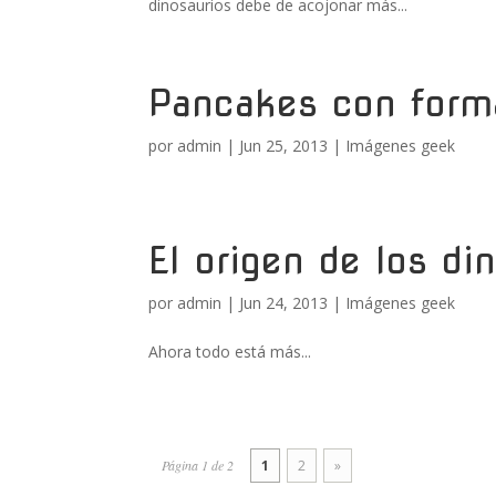
dinosaurios debe de acojonar más...
Pancakes con forma
por
admin
|
Jun 25, 2013
|
Imágenes geek
El origen de los di
por
admin
|
Jun 24, 2013
|
Imágenes geek
Ahora todo está más...
Página 1 de 2
1
2
»