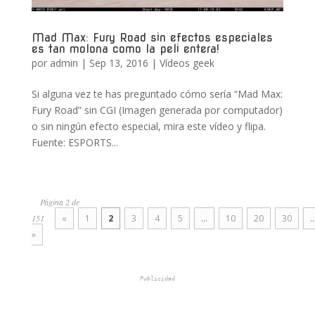
Mad Max: Fury Road sin efectos especiales
es tan molona como la peli entera!
por
admin
|
Sep 13, 2016
|
Vídeos geek
Si alguna vez te has preguntado cómo sería “Mad Max:
Fury Road” sin CGI (Imagen generada por computador)
o sin ningún efecto especial, mira este vídeo y flipa.
Fuente: ESPORTS...
Página 2 de
151
«
1
2
3
4
5
...
10
20
30
..
»
Publicidad