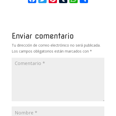
ac
w
nt
u
h
o
e
itt
er
m
at
m
b
er
e
bl
s
p
o
st
r
A
ar
Enviar comentario
o
p
ti
Tu dirección de correo electrónico no será publicada.
k
p
r
Los campos obligatorios están marcados con
*