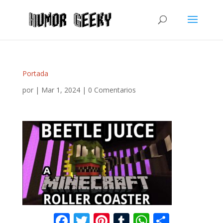
Portada
por
|
Mar 1, 2024
|
0 Comentarios
F
T
Pi
T
W
C