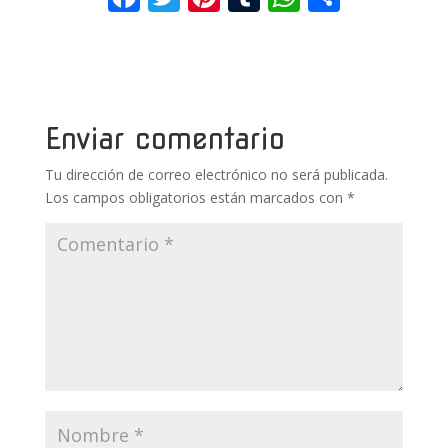
ac
w
nt
u
h
o
e
itt
er
m
at
m
b
er
e
bl
s
p
o
st
r
A
ar
Enviar comentario
o
p
ti
Tu dirección de correo electrónico no será publicada.
k
p
r
Los campos obligatorios están marcados con
*