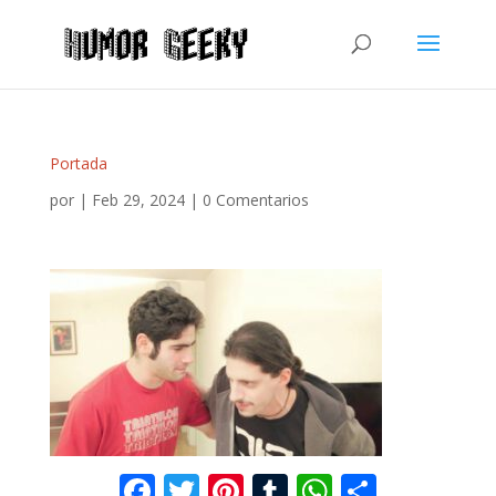
Portada
por
|
Feb 29, 2024
|
0 Comentarios
F
T
Pi
T
W
C