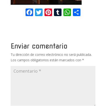
F
T
Pi
T
W
C
ac
w
nt
u
h
o
e
itt
er
m
at
m
b
er
e
bl
s
p
o
st
r
A
ar
Enviar comentario
o
p
ti
Tu dirección de correo electrónico no será publicada.
k
p
r
Los campos obligatorios están marcados con
*