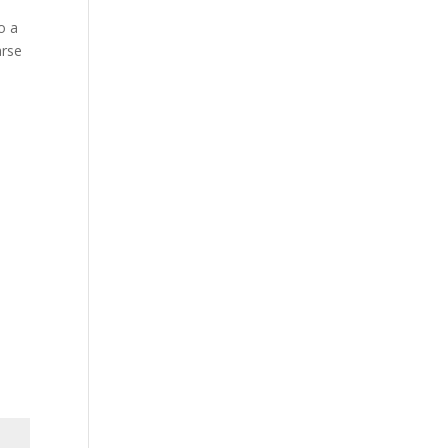
o a
arse