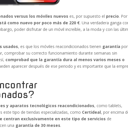
onados versus los móviles nuevos
es, por supuesto el
precio
. Por
stá como nuevo por poco más de 220 €
. Una verdadera ganga co
bargo, poder disfrutar de un móvil increíble, a la moda y con las últ
es usados
, es que los móviles reacondicionados tienen
garantía
por
bar, comprobar su correcto funcionamiento durante semanas sin
 sí,
comprobad que la garantía dura al menos varios meses o
 pueden aparecer después de ese periodo y es importante que la empr
ncontrar
onados?
les y aparatos tecnológicos reacondicionados
, como tablets,
 este tipo de tiendas especializadas, como
Certideal
, por encima d
e centran exclusivamente en este tipo de servicios
de
ecen una
garantía de 30 meses
.