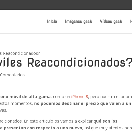
Inicio
Imágenes geek
Vídeos geek
H
es Reacondicionados?
iles Reacondicionados
 Comentarios
fono móvil de alta gama
, como un
iPhone 8
, pero nuestra econom
n estos momentos,
no podemos destinar el precio que valen a un
vas.
dicionados. En este articulo os vamos a explicar q
ué son los
ue presentan con respecto a uno nuevo
, así que muy atentos po