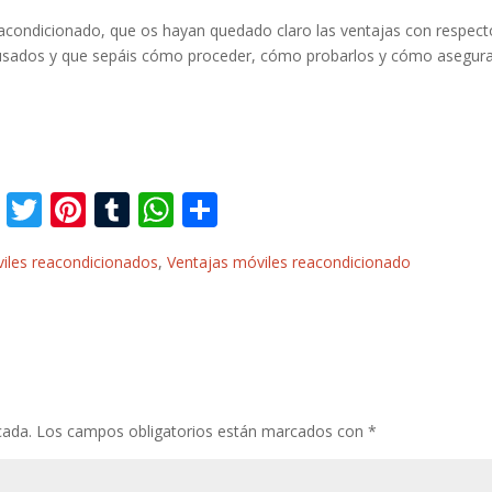
acondicionado, que os hayan quedado claro las ventajas con respect
 usados y que sepáis cómo proceder, cómo probarlos y cómo asegur
F
T
Pi
T
W
C
ac
w
nt
u
h
o
iles reacondicionados
,
Ventajas móviles reacondicionado
e
itt
er
m
at
m
b
er
e
bl
s
p
o
st
r
A
ar
o
p
ti
k
p
r
cada.
Los campos obligatorios están marcados con
*