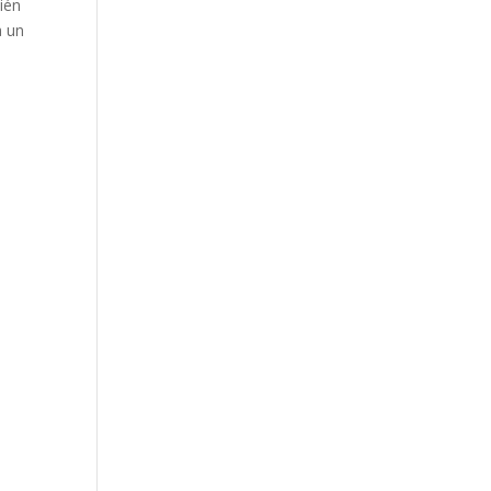
ién
a un