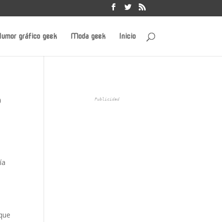
umor gráfico geek
Moda geek
Inicio
?
Publicidad
ía
rque