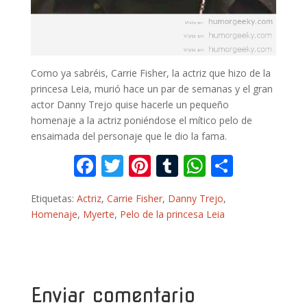
Como ya sabréis, Carrie Fisher, la actriz que hizo de la
princesa Leia, murió hace un par de semanas y el gran
actor Danny Trejo quise hacerle un pequeño
homenaje a la actriz poniéndose el mítico pelo de
ensaimada del personaje que le dio la fama.
F
T
Pi
T
W
C
ac
w
nt
u
h
o
Etiquetas:
Actriz
,
Carrie Fisher
,
Danny Trejo
,
e
itt
er
m
at
m
Homenaje
,
Myerte
,
Pelo de la princesa Leia
b
er
e
bl
s
p
o
st
r
A
ar
o
p
ti
k
p
r
Enviar comentario