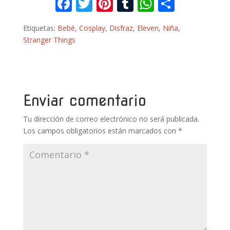
F
T
Pi
T
W
C
ac
w
nt
u
h
o
Etiquetas:
Bebé
,
Cosplay
,
Disfraz
,
Eleven
,
Niña
,
e
itt
er
m
at
m
Stranger Things
b
er
e
bl
s
p
o
st
r
A
ar
o
p
ti
k
p
r
Enviar comentario
Tu dirección de correo electrónico no será publicada.
Los campos obligatorios están marcados con
*