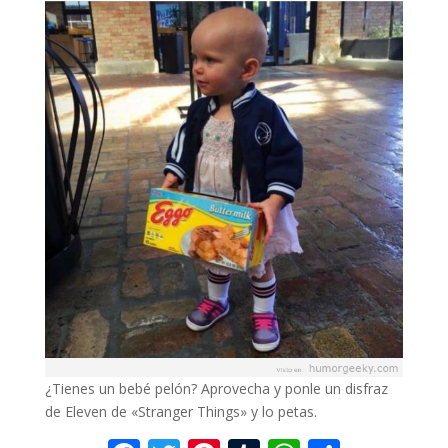
¿Tienes un bebé pelón? Aprovecha y ponle un disfraz
de Eleven de «Stranger Things» y lo petas.