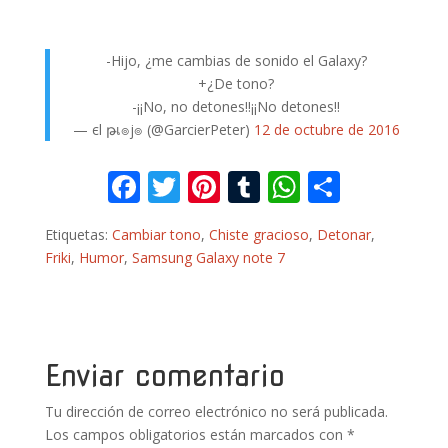
-Hijo, ¿me cambias de sonido el Galaxy?
+¿De tono?
-¡¡No, no detones!!¡¡No detones!!
— єl թเ๏j๏ (@GarcierPeter)
12 de octubre de 2016
F
T
Pi
T
W
C
ac
w
nt
u
h
o
Etiquetas:
Cambiar tono
,
Chiste gracioso
,
Detonar
,
e
itt
er
m
at
m
Friki
,
Humor
,
Samsung Galaxy note 7
b
er
e
bl
s
p
o
st
r
A
ar
o
p
ti
k
p
r
Enviar comentario
Tu dirección de correo electrónico no será publicada.
Los campos obligatorios están marcados con
*