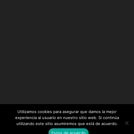
Utilizamos cookies para asegurar que damos la mejor
experiencia al usuario en nuestro sitio web. Si continúa
utilizando este sitio asumiremos que está de acuerdo.
Diseñado por
Elegant Themes
| Desarrollado por
Estoy de acuerdo
WordPress