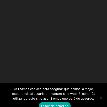
Utilizamos cookies para asegurar que damos la mejor
experiencia al usuario en nuestro sitio web. Si continúa
utilizando este sitio asumiremos que está de acuerdo.
Diseñado por
Elegant Themes
| Desarrollado por
Estoy de acuerdo
WordPress