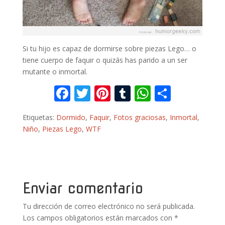
Si tu hijo es capaz de dormirse sobre piezas Lego… o
tiene cuerpo de faquir o quizás has parido a un ser
mutante o inmortal.
F
T
Pi
T
W
C
ac
w
nt
u
h
o
Etiquetas:
Dormido
,
Faquir
,
Fotos graciosas
,
Inmortal
,
e
itt
er
m
at
m
Niño
,
Piezas Lego
,
WTF
b
er
e
bl
s
p
o
st
r
A
ar
o
p
ti
k
p
r
Enviar comentario
Tu dirección de correo electrónico no será publicada.
Los campos obligatorios están marcados con
*