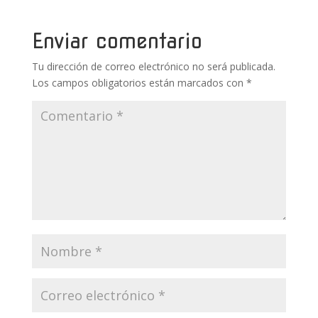
o
p
ti
k
p
r
Enviar comentario
Tu dirección de correo electrónico no será publicada.
Los campos obligatorios están marcados con
*