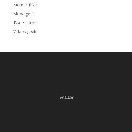
Memes frikis
Moda geek
Tweets frikis
Vídeos geek
Publicidad