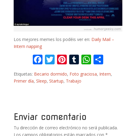
Los mejores memes los podéis ver en:
Daily Mail –
Intern napping
F
T
Pi
T
W
C
ac
w
nt
u
h
o
Etiquetas:
Becario dormido
,
Foto graciosa
,
Intern
,
e
itt
er
m
at
m
Primer día
,
Sleep
,
Startup
,
Trabajo
b
er
e
bl
s
p
o
st
r
A
ar
o
p
ti
k
p
r
Enviar comentario
Tu dirección de correo electrónico no será publicada.
Los campos obligatorios están marcados con
*