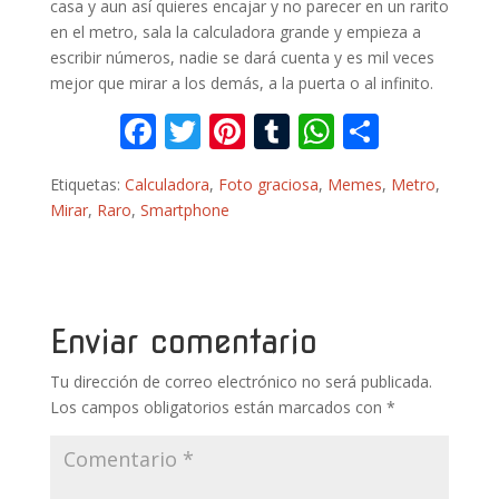
casa y aun así quieres encajar y no parecer en un rarito
en el metro, sala la calculadora grande y empieza a
escribir números, nadie se dará cuenta y es mil veces
mejor que mirar a los demás, a la puerta o al infinito.
F
T
Pi
T
W
C
ac
w
nt
u
h
o
Etiquetas:
Calculadora
,
Foto graciosa
,
Memes
,
Metro
,
e
itt
er
m
at
m
Mirar
,
Raro
,
Smartphone
b
er
e
bl
s
p
o
st
r
A
ar
o
p
ti
k
p
r
Enviar comentario
Tu dirección de correo electrónico no será publicada.
Los campos obligatorios están marcados con
*