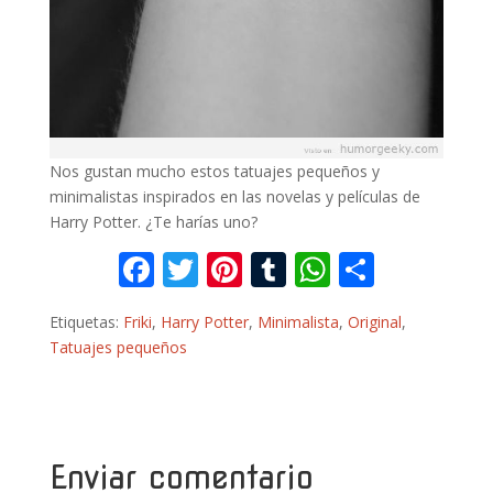
Nos gustan mucho estos tatuajes pequeños y
minimalistas inspirados en las novelas y películas de
Harry Potter. ¿Te harías uno?
F
T
Pi
T
W
C
ac
w
nt
u
h
o
Etiquetas:
Friki
,
Harry Potter
,
Minimalista
,
Original
,
e
itt
er
m
at
m
Tatuajes pequeños
b
er
e
bl
s
p
o
st
r
A
ar
o
p
ti
k
p
r
Enviar comentario