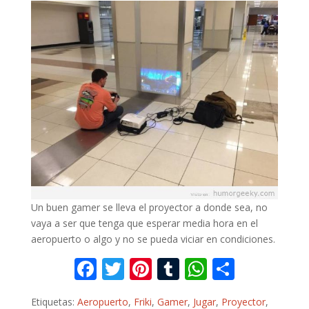
Un buen gamer se lleva el proyector a donde sea, no
vaya a ser que tenga que esperar media hora en el
aeropuerto o algo y no se pueda viciar en condiciones.
F
T
Pi
T
W
C
ac
w
nt
u
h
o
Etiquetas:
Aeropuerto
,
Friki
,
Gamer
,
Jugar
,
Proyector
,