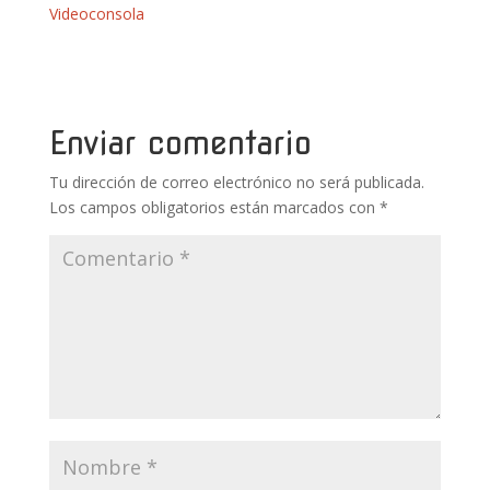
e
itt
er
m
at
m
Videoconsola
b
er
e
bl
s
p
o
st
r
A
ar
o
p
ti
k
p
r
Enviar comentario
Tu dirección de correo electrónico no será publicada.
Los campos obligatorios están marcados con
*