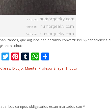
an, tantos, que algunos han decidido convertir los 5$ canadienses e
¡Bonito tributo!
F
T
Pi
T
W
C
ac
w
nt
u
h
o
dólares
,
Dibujo
,
Muerte
,
Profesor Snape
,
Tributo
e
itt
er
m
at
m
b
er
e
bl
s
p
o
st
r
A
ar
o
p
ti
k
p
r
cada.
Los campos obligatorios están marcados con
*