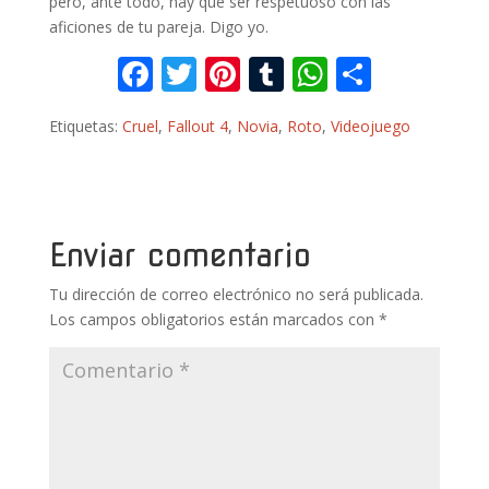
pero, ante todo, hay que ser respetuoso con las
aficiones de tu pareja. Digo yo.
F
T
Pi
T
W
C
ac
w
nt
u
h
o
Etiquetas:
Cruel
,
Fallout 4
,
Novia
,
Roto
,
Videojuego
e
itt
er
m
at
m
b
er
e
bl
s
p
o
st
r
A
ar
o
p
ti
Enviar comentario
k
p
r
Tu dirección de correo electrónico no será publicada.
Los campos obligatorios están marcados con
*