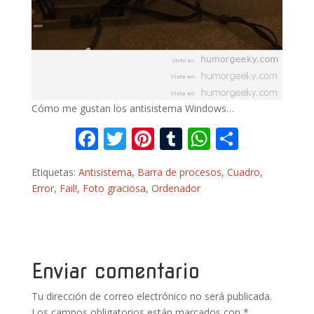
Cómo me gustan los antisistema Windows…
F
T
Pi
T
W
C
ac
w
nt
u
h
o
Etiquetas:
Antisistema
,
Barra de procesos
,
Cuadro
,
e
itt
er
m
at
m
Error
,
Fail!
,
Foto graciosa
,
Ordenador
b
er
e
bl
s
p
o
st
r
A
ar
o
p
ti
k
p
r
Enviar comentario
Tu dirección de correo electrónico no será publicada.
Los campos obligatorios están marcados con
*