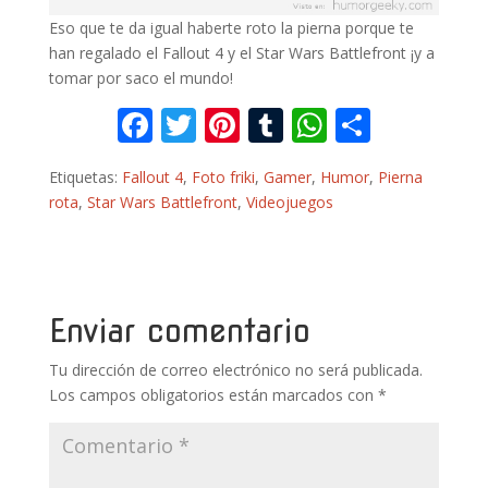
Eso que te da igual haberte roto la pierna porque te
han regalado el Fallout 4 y el Star Wars Battlefront ¡y a
tomar por saco el mundo!
F
T
Pi
T
W
C
ac
w
nt
u
h
o
Etiquetas:
Fallout 4
,
Foto friki
,
Gamer
,
Humor
,
Pierna
e
itt
er
m
at
m
rota
,
Star Wars Battlefront
,
Videojuegos
b
er
e
bl
s
p
o
st
r
A
ar
o
p
ti
k
p
r
Enviar comentario
Tu dirección de correo electrónico no será publicada.
Los campos obligatorios están marcados con
*