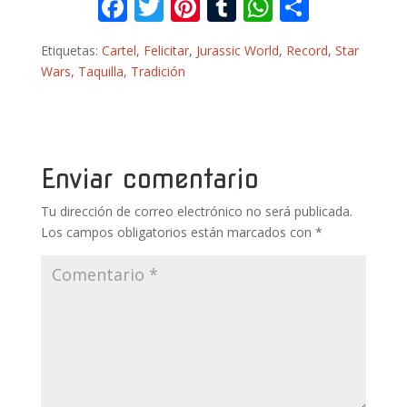
F
T
Pi
T
W
C
ac
w
nt
u
h
o
Etiquetas:
Cartel
,
Felicitar
,
Jurassic World
,
Record
,
Star
e
itt
er
m
at
m
Wars
,
Taquilla
,
Tradición
b
er
e
bl
s
p
o
st
r
A
ar
o
p
ti
k
p
r
Enviar comentario
Tu dirección de correo electrónico no será publicada.
Los campos obligatorios están marcados con
*