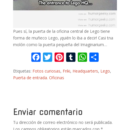
Pues sí, la puerta de la oficina central de Lego tiene
forma de muñeco Lego, ¡quién lo iba a decir! Casi tna
molón como la puerta pequeña del Imaginarium…
F
T
Pi
T
W
C
ac
w
nt
u
h
o
Etiquetas:
Fotos curiosas
,
Friki
,
Headquarters
,
Lego
,
e
itt
er
m
at
m
Puerta de entrada. Oficinas
b
er
e
bl
s
p
o
st
r
A
ar
o
p
ti
k
p
r
Enviar comentario
Tu dirección de correo electrónico no será publicada.
Los campos obligatorios están marcados con
*