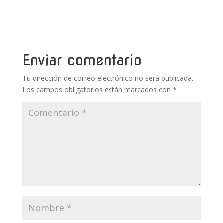
ac
w
nt
u
h
o
e
itt
er
m
at
m
b
er
e
bl
s
p
o
st
r
A
ar
Enviar comentario
o
p
ti
Tu dirección de correo electrónico no será publicada.
k
p
r
Los campos obligatorios están marcados con
*