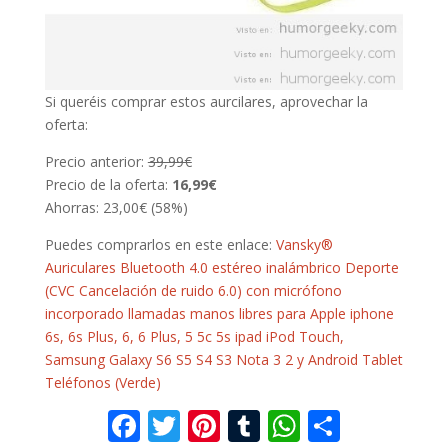
Si queréis comprar estos aurcilares, aprovechar la
oferta:
Precio anterior:
39,99€
Precio de la oferta:
16,99€
Ahorras: 23,00€ (58%)
Puedes comprarlos en este enlace:
Vansky®
Auriculares Bluetooth 4.0 estéreo inalámbrico Deporte
(CVC Cancelación de ruido 6.0) con micrófono
incorporado llamadas manos libres para Apple iphone
6s, 6s Plus, 6, 6 Plus, 5 5c 5s ipad iPod Touch,
Samsung Galaxy S6 S5 S4 S3 Nota 3 2 y Android Tablet
Teléfonos (Verde)
F
T
Pi
T
W
C