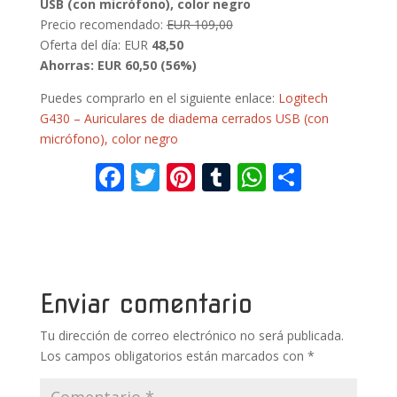
USB (con micrófono), color negro
Precio recomendado:
EUR 109,00
Oferta del día: EUR
48,50
Ahorras: EUR 60,50 (56%)
Puedes comprarlo en el siguiente enlace:
Logitech
G430 – Auriculares de diadema cerrados USB (con
micrófono), color negro
F
T
Pi
T
W
C
ac
w
nt
u
h
o
e
itt
er
m
at
m
b
er
e
bl
s
p
o
st
r
A
ar
Enviar comentario
o
p
ti
Tu dirección de correo electrónico no será publicada.
k
p
r
Los campos obligatorios están marcados con
*