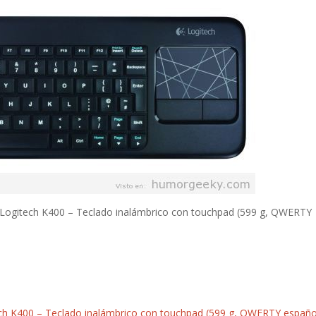
 Logitech K400 – Teclado inalámbrico con touchpad (599 g, QWERTY
ch K400 – Teclado inalámbrico con touchpad (599 g, QWERTY españo