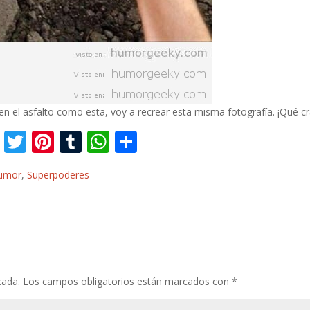
n el asfalto como esta, voy a recrear esta misma fotografía. ¡Qué cr
F
T
Pi
T
W
C
ac
w
nt
u
h
o
umor
,
Superpoderes
e
itt
er
m
at
m
b
er
e
bl
s
p
o
st
r
A
ar
o
p
ti
k
p
r
cada.
Los campos obligatorios están marcados con
*