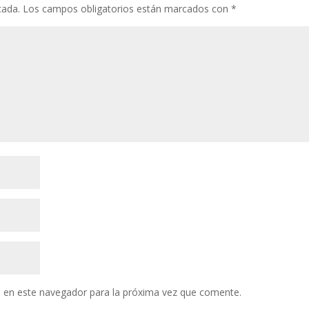
k
p
r
cada.
Los campos obligatorios están marcados con
*
 en este navegador para la próxima vez que comente.