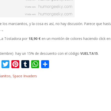
 los marcianitos, y la cosa es así, no hay discusión. Parece que hast
o…,
La Tostadora por
18,90 €
en un montón de colores haciendo click en 
ptiembre) hay un 15% de descuento con el código
VUELTA15
.
F
T
Pi
T
W
C
ac
w
nt
u
h
o
ianitos
,
Space Invaders
e
itt
er
m
at
m
b
er
e
bl
s
p
o
st
r
A
ar
o
p
ti