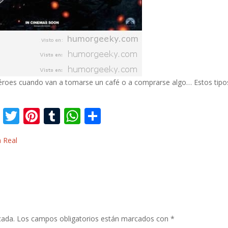
éroes cuando van a tomarse un café o a comprarse algo… Estos tipo
F
T
Pi
T
W
C
ac
w
nt
u
h
o
a Real
e
itt
er
m
at
m
b
er
e
bl
s
p
o
st
r
A
ar
o
p
ti
k
p
r
cada.
Los campos obligatorios están marcados con
*