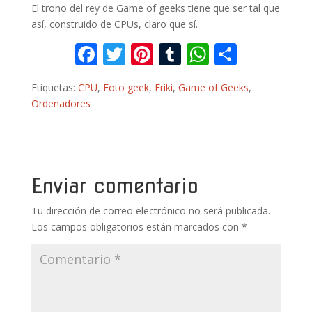
El trono del rey de Game of geeks tiene que ser tal que
así, construido de CPUs, claro que sí.
F
T
Pi
T
W
C
ac
w
nt
u
h
o
Etiquetas:
CPU
,
Foto geek
,
Friki
,
Game of Geeks
,
e
itt
er
m
at
m
Ordenadores
b
er
e
bl
s
p
o
st
r
A
ar
o
p
ti
k
p
r
Enviar comentario
Tu dirección de correo electrónico no será publicada.
Los campos obligatorios están marcados con
*