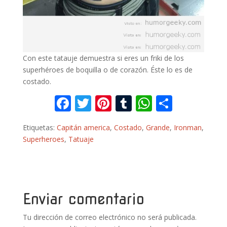
Con este tatauje demuestra si eres un friki de los
superhéroes de boquilla o de corazón. Éste lo es de
costado.
F
T
Pi
T
W
C
ac
w
nt
u
h
o
Etiquetas:
Capitán america
,
Costado
,
Grande
,
Ironman
,
e
itt
er
m
at
m
Superheroes
,
Tatuaje
b
er
e
bl
s
p
o
st
r
A
ar
o
p
ti
k
p
r
Enviar comentario
Tu dirección de correo electrónico no será publicada.