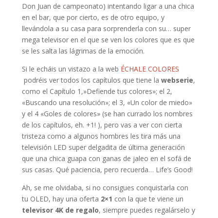
Don Juan de campeonato) intentando ligar a una chica
en el bar, que por cierto, es de otro equipo, y
llevándola a su casa para sorprenderla con su… super
mega televisor en el que se ven los colores que es que
se les salta las lágrimas de la emoción.
Si le echáis un vistazo a la web
ÉCHALE COLORES
podréis ver todos los capítulos que tiene la
webserie
,
como el Capítulo 1,»Defiende tus colores»; el 2,
«Buscando una resolución»; el 3, «Un color de miedo»
y el 4 «Goles de colores» (se han currado los nombres
de los capítulos, eh. +1! ), pero vas a ver con cierta
tristeza como a algunos hombres les tira más una
televisión LED super delgadita de última generación
que una chica guapa con ganas de jaleo en el sofá de
sus casas. Qué paciencia, pero recuerda… Life’s Good!
Ah, se me olvidaba, si no consigues conquistarla con
tu OLED, hay una oferta
2×1
con la que te viene un
televisor 4K de regalo
, siempre puedes regalárselo y