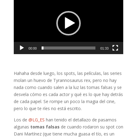
de
vídeo
00:00
01:33
Hahaha desde luego, los spots, las películas, las series
molan un huevo de Tyrannosaurus rex, pero no hay
nada como cuando salen a la luz las tomas falsas y se
desvela cómo es cada actor y qué es lo que hay detrás
de cada papel. Se rompe un poco la magia del cine,
pero lo que te ríes no está escrito.
Los de
@LG_ES
han tenido el detallazo de pasarnos
algunas
tomas falsas
de cuando rodaron su spot con
Dani Martínez (que tiene mucha guasa el tío, es un