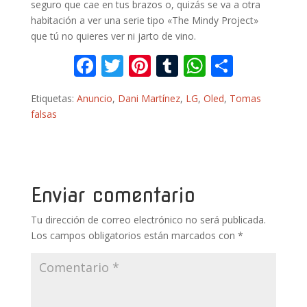
seguro que cae en tus brazos o, quizás se va a otra
habitación a ver una serie tipo «The Mindy Project»
que tú no quieres ver ni jarto de vino.
F
T
Pi
T
W
C
ac
w
nt
u
h
o
Etiquetas:
Anuncio
,
Dani Martínez
,
LG
,
Oled
,
Tomas
e
itt
er
m
at
m
falsas
b
er
e
bl
s
p
o
st
r
A
ar
o
p
ti
k
p
r
Enviar comentario
Tu dirección de correo electrónico no será publicada.
Los campos obligatorios están marcados con
*