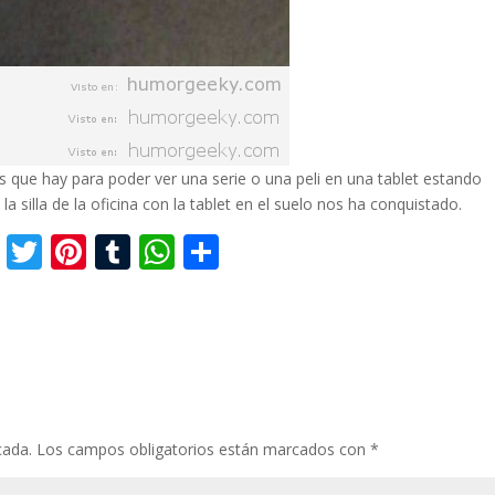
 que hay para poder ver una serie o una peli en una tablet estando
 silla de la oficina con la tablet en el suelo nos ha conquistado.
F
T
Pi
T
W
C
ac
w
nt
u
h
o
e
itt
er
m
at
m
b
er
e
bl
s
p
o
st
r
A
ar
o
p
ti
cada.
Los campos obligatorios están marcados con
*
k
p
r