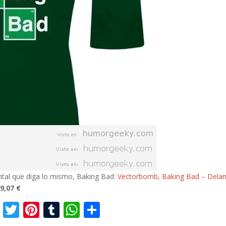
ntal que diga lo mismo, Baking Bad:
Vectorbomb, Baking Bad – Delan
9,07 €
F
T
Pi
T
W
C
ac
w
nt
u
h
o