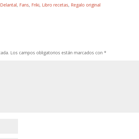
,
Delantal
,
Fans
,
Friki
,
Libro recetas
,
Regalo original
e
itt
er
m
at
m
b
er
e
bl
s
p
o
st
r
A
ar
o
p
ti
k
p
r
cada.
Los campos obligatorios están marcados con
*