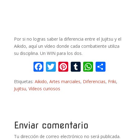
Por si no logras saber la diferencia entre el Jujitsu y el
Aikido, aquí un vídeo donde cada combatiente utiliza
su disciplina. Un WIN para los dos.
F
T
Pi
T
W
C
ac
w
nt
u
h
o
Etiquetas:
Aikido
,
Artes marciales
,
Diferencias
,
Friki
,
e
itt
er
m
at
m
Jujitsu
,
Vídeos curiosos
b
er
e
bl
s
p
o
st
r
A
ar
o
p
ti
k
p
r
Enviar comentario
Tu dirección de correo electrónico no será publicada.