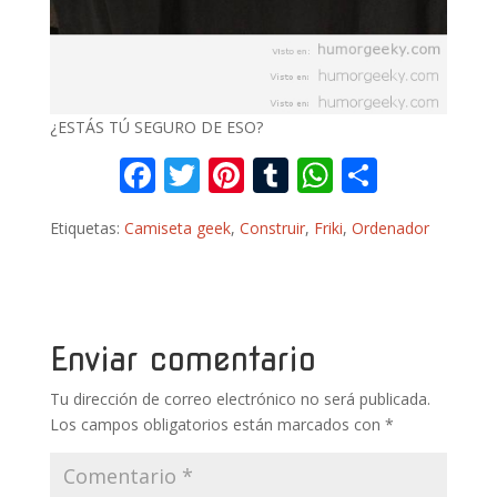
¿ESTÁS TÚ SEGURO DE ESO?
F
T
Pi
T
W
C
ac
w
nt
u
h
o
Etiquetas:
Camiseta geek
,
Construir
,
Friki
,
Ordenador
e
itt
er
m
at
m
b
er
e
bl
s
p
o
st
r
A
ar
o
p
ti
Enviar comentario
k
p
r
Tu dirección de correo electrónico no será publicada.
Los campos obligatorios están marcados con
*