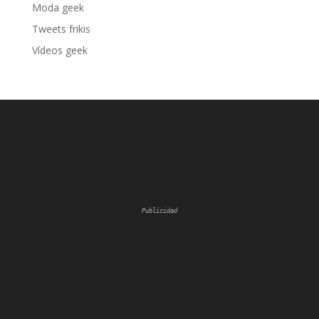
Moda geek
Tweets frikis
Vídeos geek
Publicidad