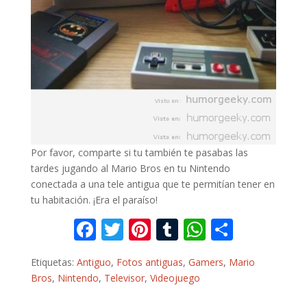
Por favor, comparte si tu también te pasabas las
tardes jugando al Mario Bros en tu Nintendo
conectada a una tele antigua que te permitían tener en
tu habitación. ¡Era el paraíso!
F
T
Pi
T
W
C
ac
w
nt
u
h
o
Etiquetas:
Antiguo
,
Fotos antiguas
,
Gamers
,
Mario
e
itt
er
m
at
m
Bros
,
Nintendo
,
Televisor
,
Videojuego
b
er
e
bl
s
p