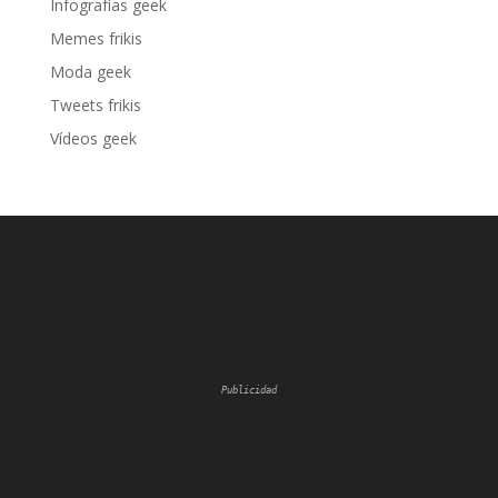
Infografías geek
Memes frikis
Moda geek
Tweets frikis
Vídeos geek
Publicidad