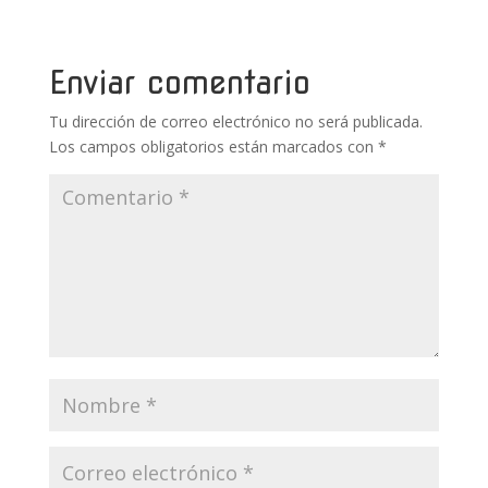
o
st
r
A
ar
o
p
ti
k
p
r
Enviar comentario
Tu dirección de correo electrónico no será publicada.
Los campos obligatorios están marcados con
*